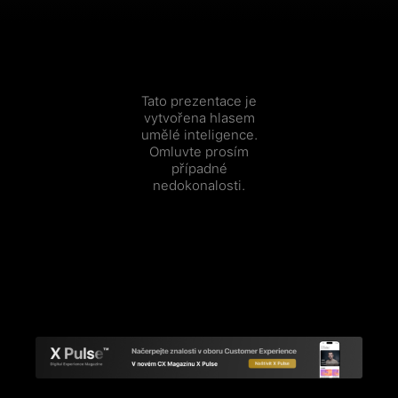
CX Akademie
Tato prezentace je
CX Brunch
vytvořena hlasem
umělé inteligence.
Omluvte prosím
X Pulse
případné
nedokonalosti.
Inovace
Nové funkce