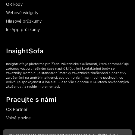
QR kódy
Webové widgety
Hlasové průzkumy
In-App průzkumy
InsightSofa
InsightSofa je platforma pro řízení zákaznické zkušenosti, která shromažďuje
zpětnou vazbu v reálném čase napříč klíčovými kontaktními body se
zákazníky. Kombinuje standardní metriky zákaznické zkušenosti s poznatky
založenými na umělé inteligenci, aby pomohla firmám rychle pochopit, co
ovlivňuje spokojenost a loajalitu – a to vše s oporou v 14 letech osvědčených
zkušeností a rychlé implementaci.
Pracujte s námi
CX Partneři
Volné pozice